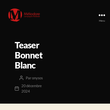
Menu
Compagnie
Méliodore
Teaser
Bonnet
Blanc
Par
onysos
Auteur
de
20 décembre
Date
l’article
2024
de
l’article