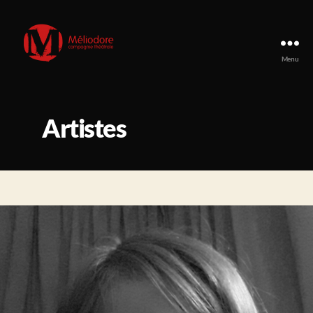
Menu
Compagnie
Méliodore
Artistes