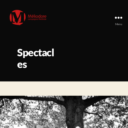
Menu
Compagnie
Méliodore
Spectacl
es