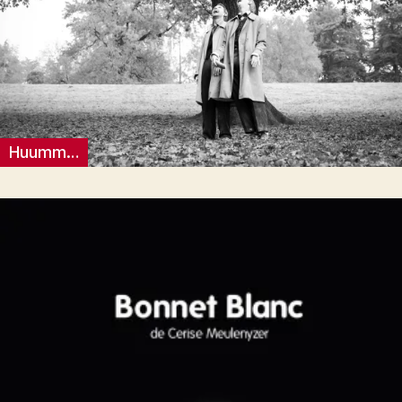
Huumm…