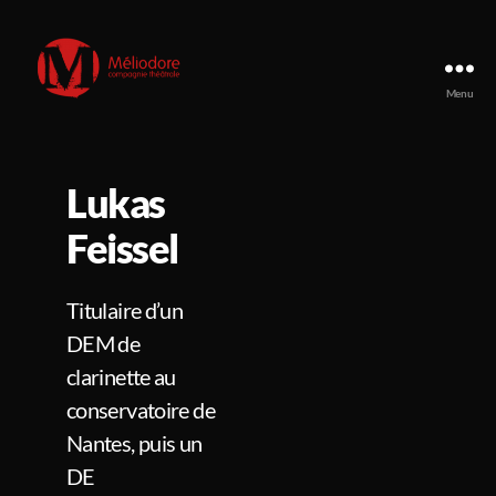
Menu
Compagnie
Méliodore
Lukas
Feissel
Titulaire d’un
DEM de
clarinette au
conservatoire de
Nantes, puis un
DE