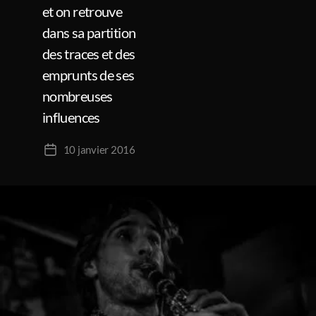
et on retrouve
dans sa partition
des traces et des
emprunts de ses
nombreuses
influences
10 janvier 2016
Date
de
l’article