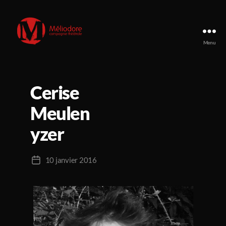
Menu
Compagnie
Méliodore
Cerise
Meulen
yzer
10 janvier 2016
Date
de
l’article