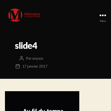
Menu
Compagnie
Méliodore
slide4
Par
onysos
Auteur
de
17 janvier 2017
Date
l’article
de
l’article