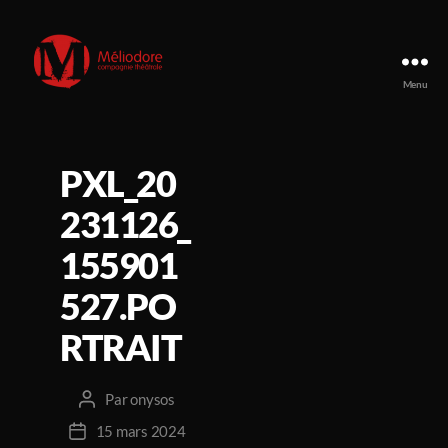
Menu
Compagnie
Méliodore
PXL_20
231126_
155901
527.PO
RTRAIT
Par
onysos
Auteur
de
15 mars 2024
Date
l’article