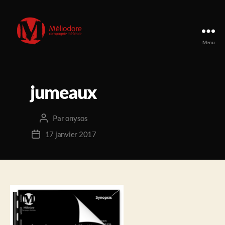
Menu
Compagnie
Méliodore
jumeaux
Par
onysos
Auteur
de
17 janvier 2017
Date
l’article
de
l’article