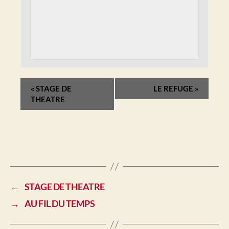
«
STAGE DE
LE REFUGE
»
THEATRE
←
STAGE DE THEATRE
→
AU FIL DU TEMPS