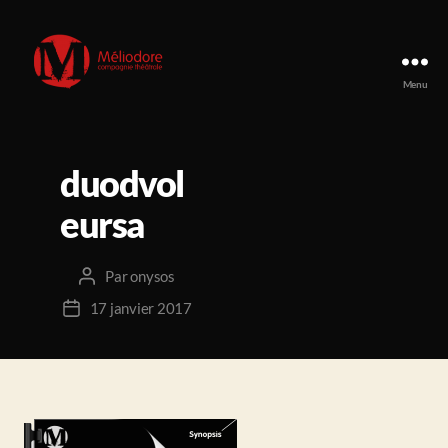
Menu
Compagnie
Méliodore
duodvol
eursa
Par
onysos
Auteur
de
17 janvier 2017
Date
l’article
de
l’article