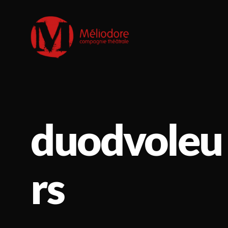
Compagnie
Méliodore
duodvoleu
rs