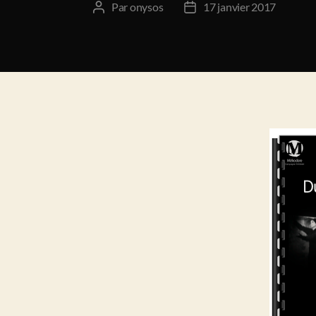
Par
onysos
17 janvier 2017
Auteur
Date
de
de
l’article
l’article