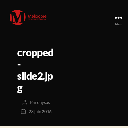
Menu
Compagnie
Méliodore
cropped
-
slide2.jp
g
Par
onysos
Auteur
de
23 juin 2016
Date
l’article
de
l’article