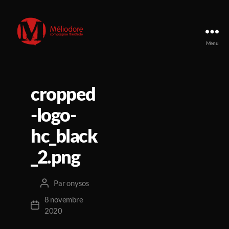
Menu
Compagnie
Méliodore
cropped
-logo-
hc_black
_2.png
Par
onysos
Auteur
de
8 novembre
Date
l’article
2020
de
l’article