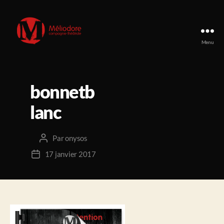
Menu
Compagnie
Méliodore
bonnetb
lanc
Par
onysos
Auteur
de
17 janvier 2017
Date
l’article
de
l’article