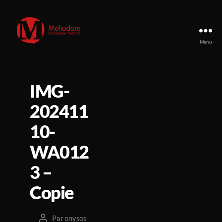
Menu
Compagnie
Méliodore
IMG-
202411
10-
WA012
3 –
Copie
Par
onysos
Auteur